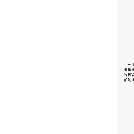
三亚
亚搭
许振
的沟