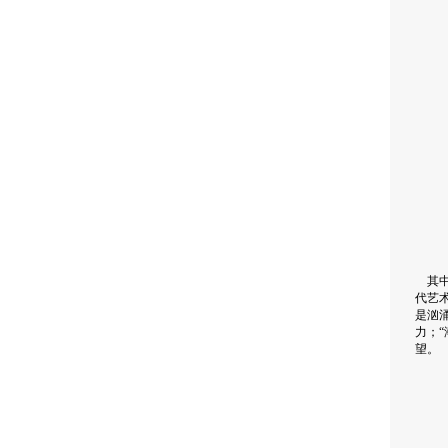
其中
代艺
是汹
力；
望。