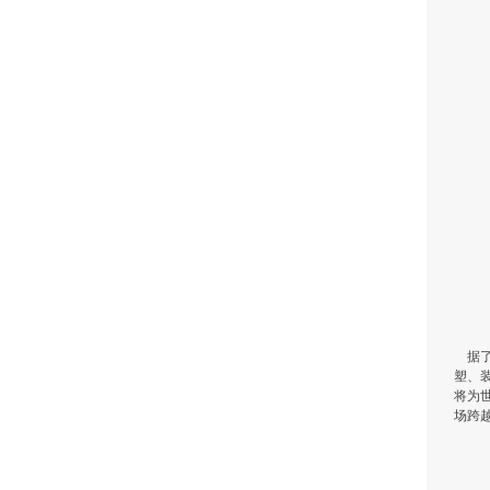
据了
塑、
将为
场跨