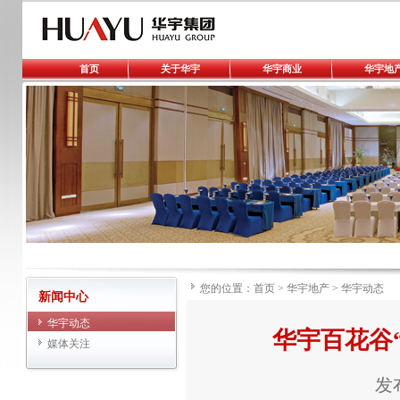
首页
关于华宇
华宇商业
华宇地
您的位置：
首页
>
华宇地产
>
华宇动态
新闻中心
华宇动态
华宇百花谷
媒体关注
发布