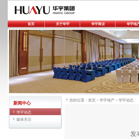
首页
关于华宇
华宇商业
华宇地
您的位置：
首页
>
华宇地产
>
华宇动态
新闻中心
华宇动态
媒体关注
发布