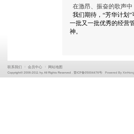
在激昂、振奋的歌声中，
我们期待，“芳华计划”
一批又一批优秀的经营管
神。
联系我们
会员中心
网站地图
Copyright© 2006-2011 hy. All Rights Reserved . 晋ICP备05004476号
Powered By XinHon