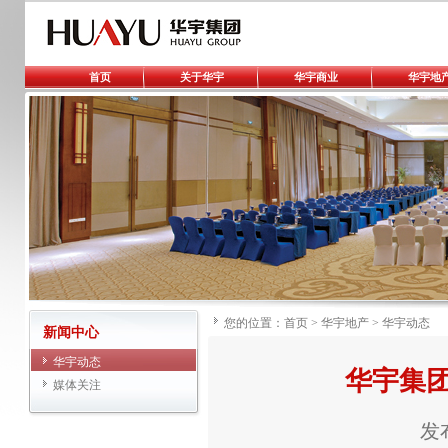
首页
关于华宇
华宇商业
华宇地
您的位置：
首页
>
华宇地产
>
华宇动态
新闻中心
华宇动态
华宇集团
媒体关注
发布